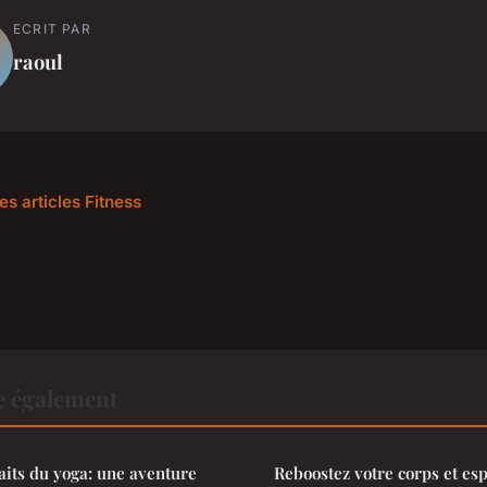
ECRIT PAR
raoul
es articles Fitness
re également
aits du yoga: une aventure
Reboostez votre corps et es