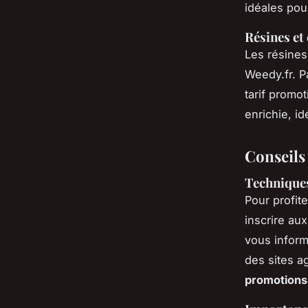
idéales pou
Résines et 
Les résines
Weedy.fr. P
tarif promo
enrichie, id
Conseils
Techniques
Pour profit
inscrire au
vous inform
des sites a
promotion