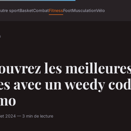
utre sport
Basket
Combat
Fitness
Foot
Musculation
Vélo
s
uvrez les meilleure
es avec un weedy co
mo
llet 2024 — 3 min de lecture