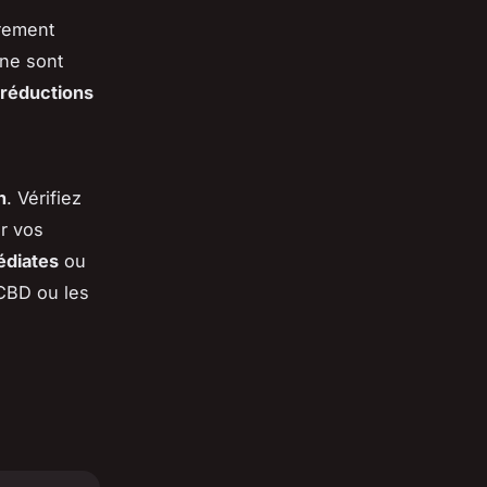
rement
 ne sont
 réductions
n
. Vérifiez
r vos
édiates
ou
 CBD ou les