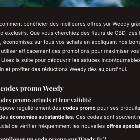
comment bénéficier des meilleures offres sur Weedy grâ
 exclusifs. Que vous cherchiez des fleurs de CBD, des 
, économisez sur tous vos achats en appliquant nos bons
utiliser efficacement ces promotions pour maximiser vos
Lisez la suite pour découvrir les astuces incontournable
in et profiter des réductions Weedy dès aujourd'hui.
t codes promo Weedy
odes promo actuels et leur validité
ropose régulièrement des
codes promo
pour ses produit
 des
économies substantielles
. Ces codes sont souvent mis
ucial de vérifier fréquemment les nouvelles
offres spécia
ppliquer un code promo sur Weedy.fr ?