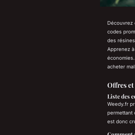
Découvrez 
codes promo
des résines
Apprenez à 
économies. 
acheter mal
Offres e
Liste des c
Weedy.fr p
permettant
est donc cr
Comment a