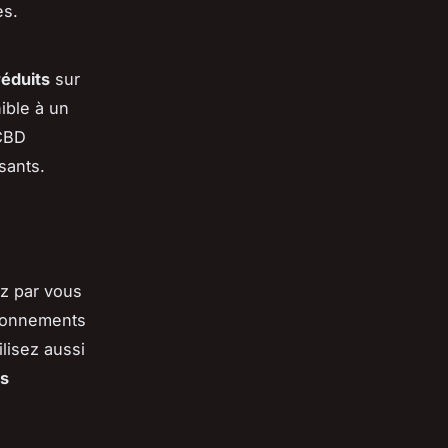
es.
réduits
sur
ible à un
 CBD
sants.
z par vous
abonnements
tilisez aussi
es