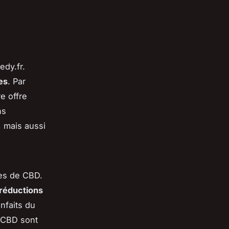
edy.fr.
es
. Par
e offre
ns
 mais aussi
es de CBD.
réductions
nfaits du
e CBD sont