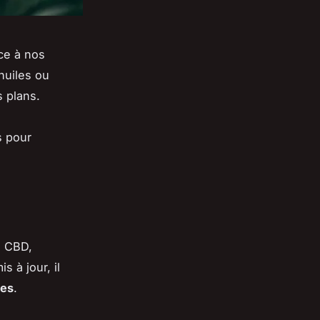
ce à nos
huiles ou
 plans.
s pour
s CBD,
 à jour, il
les
.