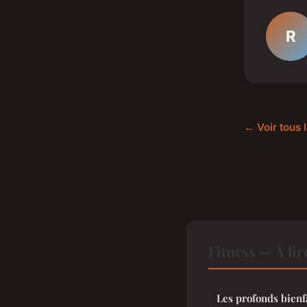
R
← Voir tous l
Fitness — À li
Les profonds bienf