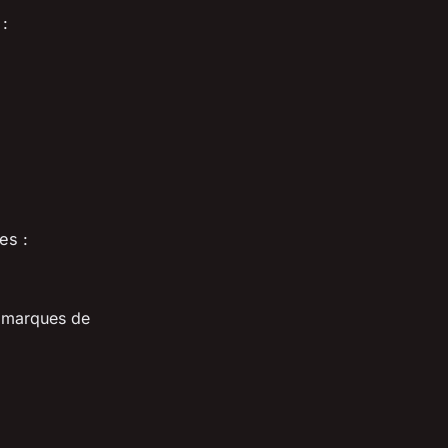
 :
es :
s marques de