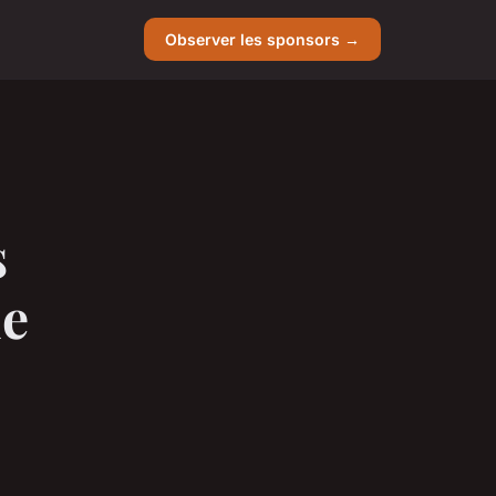
Observer les sponsors →
s
de