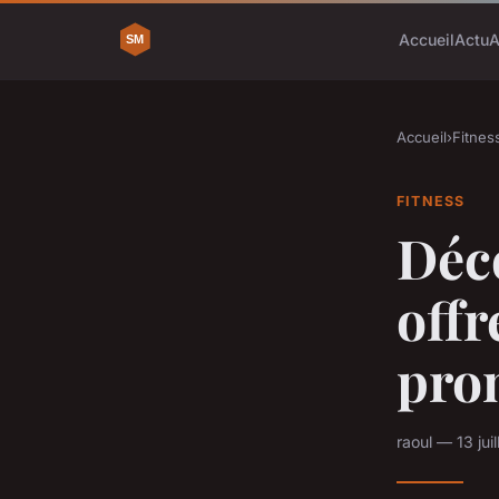
Accueil
Actu
A
Accueil
›
Fitnes
FITNESS
Déco
offr
pro
raoul — 13 jui