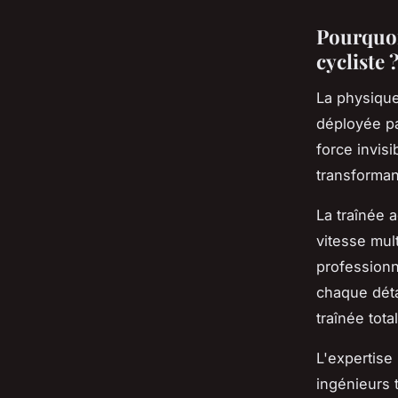
Pourquoi
cycliste 
La physique
déployée pa
force invis
transformant
La traînée 
vitesse mult
professionn
chaque déta
traînée tota
L'expertise
ingénieurs 