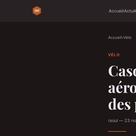
Accueil
Actu
A
Accueil
›
Vélo
VÉLO
Casq
aéro
des
raoul — 23 n