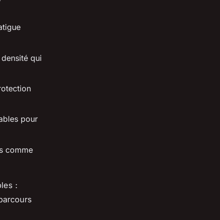
atigue
densité qui
rotection
tables pour
ons comme
les :
 parcours