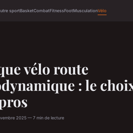
utre sport
Basket
Combat
Fitness
Foot
Musculation
Vélo
ue vélo route
dynamique : le choi
 pros
ovembre 2025 — 7 min de lecture