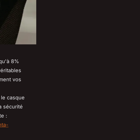
squ'à 8%
éritables
ement vos
 le casque
a sécurité
e :
nta-