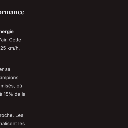
formance
nergie
air. Cette
 25 km/h,
er sa
champions
imisés, où
'à 15% de la
proche. Les
nalisent les