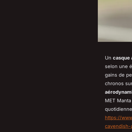
Un
casque
selon une é
gains de pe
chronos sur
aérodynami
MET Manta s
quotidienne
https://ww
cavendish-