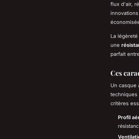
flux d'air, 
innovations
économisées
La légèreté
une
résist
parfait ent
Ces carac
Un casque a
techniques 
critères ess
Profil a
résistanc
Ventilati