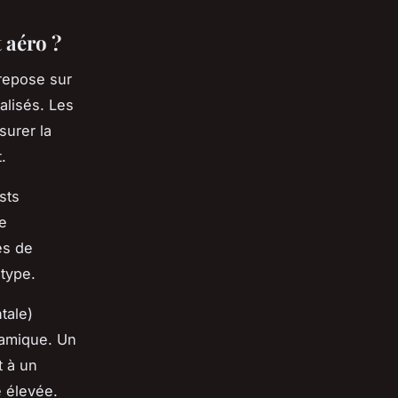
 aéro ?
 repose sur
alisés. Les
surer la
.
sts
e
es de
otype.
tale)
namique. Un
t à un
e élevée.