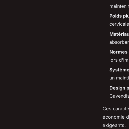
mainteni
Poids p
cervicale
Matéria
absorben
Normes
lors d'im
Système 
un mainti
Design 
Cavendis
Ces caracté
économie d'
exigeants.