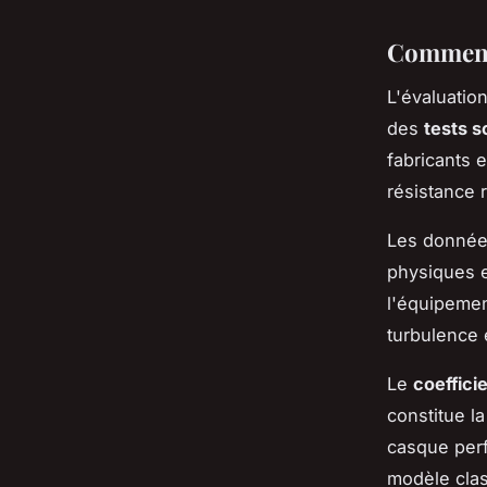
Comment 
L'évaluatio
des
tests s
fabricants 
résistance 
Les donnée
physiques e
l'équipemen
turbulence 
Le
coeffici
constitue l
casque perf
modèle clas