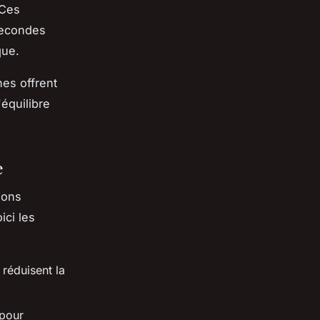
 Ces
secondes
que.
es offrent
'équilibre
e
ions
ici les
 réduisent la
 pour